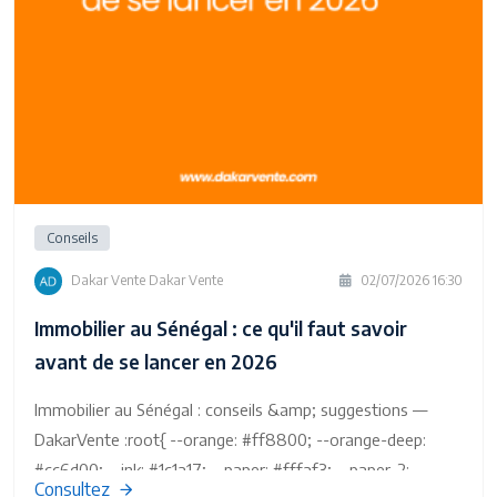
Conseils
Dakar Vente Dakar Vente
02/07/2026 16:30
Immobilier au Sénégal : ce qu'il faut savoir
avant de se lancer en 2026
Immobilier au Sénégal : conseils &amp; suggestions —
DakarVente :root{ --orange: #ff8800; --orange-deep:
#cc6d00; --ink: #1c1a17; --paper: #fffaf3; --paper-2:
Consultez