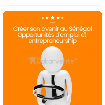
#fff1de; --line: #e8d7bd; --grey: #6b625a; --green:
#2f7a4f