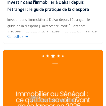
Investir dans l'immobilier à Dakar depuis
l'étranger : le guide pratique de la diaspora
Investir dans l'immobilier à Dakar depuis l'étranger : le
guide de la diaspora | DakarVente :root { --orange:
#ff8800; --orange-dark: #cc6d00; --orange-light: #fff1e0;
Consultez
--dark: #1a1a1a; --gray: #5c5c5c; --light-gray: