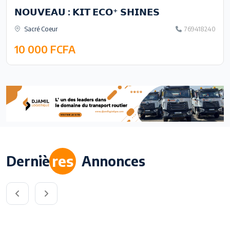
𝗡𝗢𝗨𝗩𝗘𝗔𝗨 : 𝗞𝗜𝗧 𝗘𝗖𝗢⁺ 𝗦𝗛𝗜𝗡𝗘𝗦
Sacré Coeur
769418240
10 000 FCFA
res
Derniè
Annonces