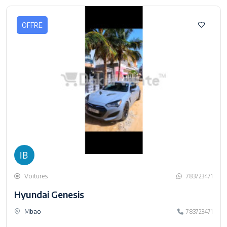
OFFRE
Voitures
783723471
Hyundai Genesis
Mbao
783723471