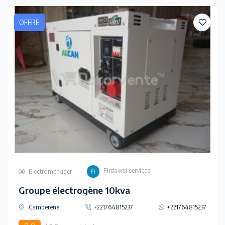
OFFRE
Firdawsi services
Electroménager
Groupe électrogène 10kva
Cambérène
+221764815237
+221764815237