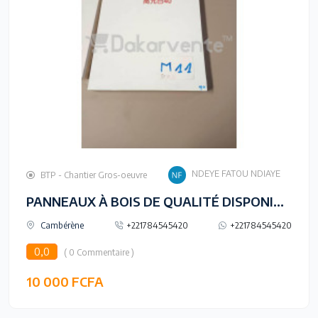
NDEYE FATOU NDIAYE
BTP - Chantier Gros-oeuvre
PANNEAUX À BOIS DE QUALITÉ DISPONIBLES !
Cambérène
+221784545420
+221784545420
0,0
( 0 Commentaire )
10 000 FCFA