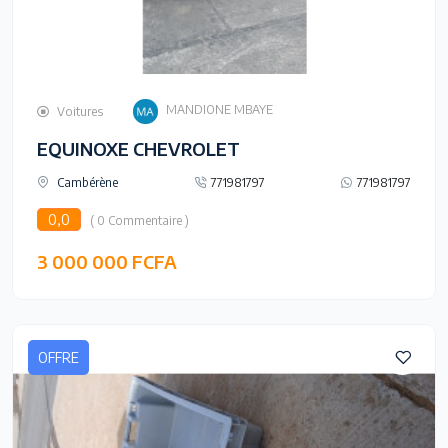
MANDIONE MBAYE
Voitures
EQUINOXE CHEVROLET
Cambérène
771981797
771981797
0,0
( 0 Commentaire )
3 000 000 FCFA
OFFRE