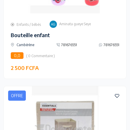
Aminata gueye Seye
Enfants / bébés
Bouteille enfant
Cambérène
781676551
781676551
0,0
( 0 Commentaire )
2 500 FCFA
OFFRE