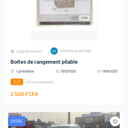
Aminata gueye Seye
Linge de maison
Boites de rangement pliable
Cambérène
781676551
781676551
0,0
( 0 Commentaire )
2 500 FCFA
OFFRE