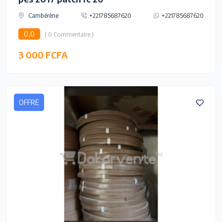
Cambérène
+221785687620
+221785687620
0,0
( 0 Commentaire )
3 000 FCFA
OFFRE