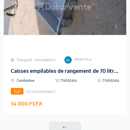
Albert Pica
Transport - Manutention
Caisses empilables de rangement de 70 litres.
Cambérène
774962414
774962414
0,0
( 0 Commentaire )
14 000 FCFA