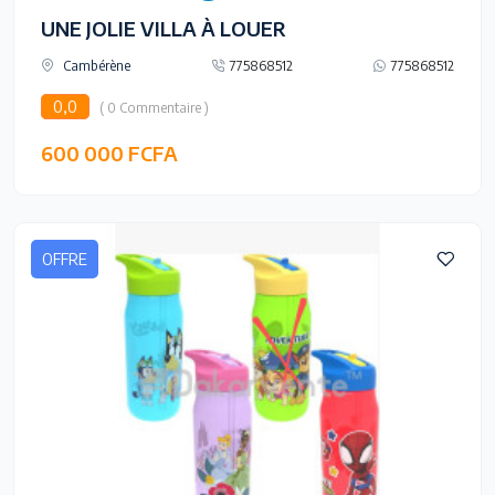
UNE JOLIE VILLA À LOUER
Cambérène
775868512
775868512
0,0
( 0 Commentaire )
600 000 FCFA
OFFRE