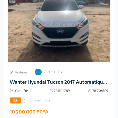
Cheikh GUEYE
Voitures
Wanter Hyundai Tucson 2017 Automatique Diesel
Cambérène
781704789
781704789
0,0
( 0 Commentaire )
10 200 000 FCFA