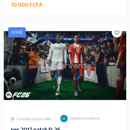
70 000 FCFA
OFFRE
seydina mandione
Consoles & Jeux vidéo
pes 2017 patch fc 26