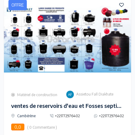
OFFRE
Assietou Fall Diakhate
Matériel de construction
ventes de reservoirs d'eau et Fosses septiques
Cambérène
+221772976402
+221772976402
0,0
( 0 Commentaire )