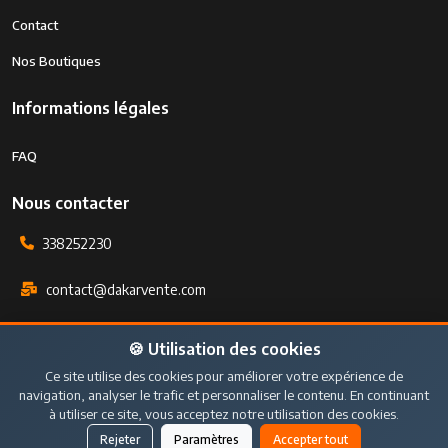
Contact
Nos Boutiques
Informations légales
FAQ
Nous contacter
338252230
contact@dakarvente.com
Sicap foire cité magistrat num 98/M
🍪 Utilisation des cookies
Ce site utilise des cookies pour améliorer votre expérience de
navigation, analyser le trafic et personnaliser le contenu. En continuant
Tous droits réservés © 2026 - DakarVente.
à utiliser ce site, vous acceptez notre utilisation des cookies.
Paramètres des cookies
Publier une annonce
Rejeter
Paramètres
Accepter tout