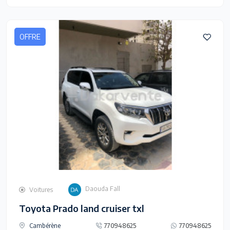
OFFRE
Daouda Fall
Voitures
Toyota Prado land cruiser txl
Cambérène
770948625
770948625