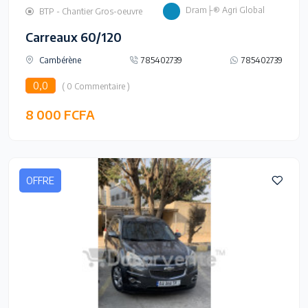
Dram├® Agri Global
BTP - Chantier Gros-oeuvre
Carreaux 60/120
Cambérène
785402739
785402739
0,0
( 0 Commentaire )
8 000 FCFA
OFFRE