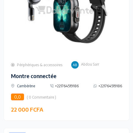
Abdou Sarr
Périphériques & accessoires
Montre connectée
Cambérène
+221764519186
+221764519186
0,0
( 0 Commentaire )
22 000 FCFA