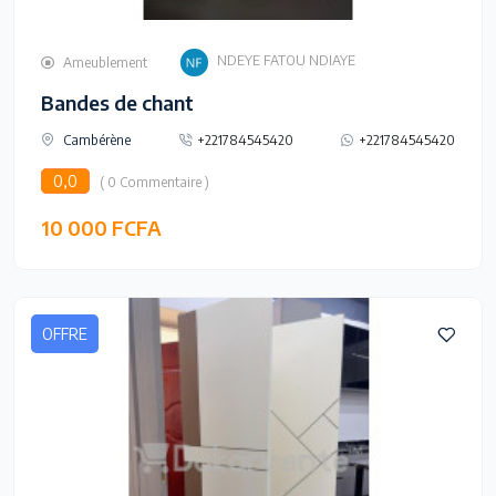
NDEYE FATOU NDIAYE
Ameublement
Bandes de chant
Cambérène
+221784545420
+221784545420
0,0
( 0 Commentaire )
10 000 FCFA
OFFRE