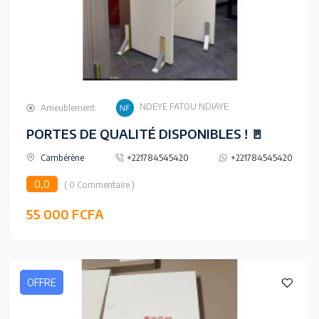
NDEYE FATOU NDIAYE
Ameublement
PORTES DE QUALITÉ DISPONIBLES ! 🚪
Cambérène
+221784545420
+221784545420
0,0
( 0 Commentaire )
55 000 FCFA
OFFRE